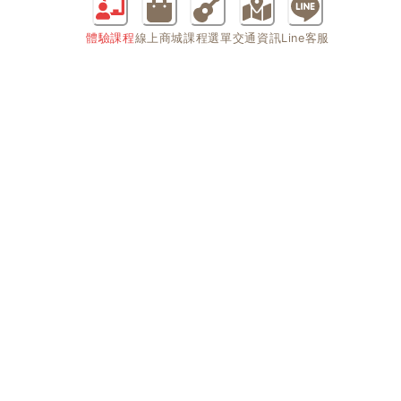
體驗課程
線上商城
課程選單
交通資訊
Line客服
課程快速選單
商品快速選單
課程總介紹
特價商品專區
教室環境
MGF專屬商品
課程器材一覽
木吉他
課程費用一覽
吉他弦 Strings
師資介紹
樂器袋
師資影音DEMO
吉他背帶 Strap
學員成果
其他周邊配件
彈吉他專欄
服務
吉他名言語錄
所有服務項目
購琴指南
環境介紹
品牌介紹
聯絡方式