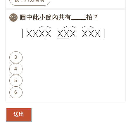
圖中此小節內共有_____拍？
20
3
4
5
6
送出