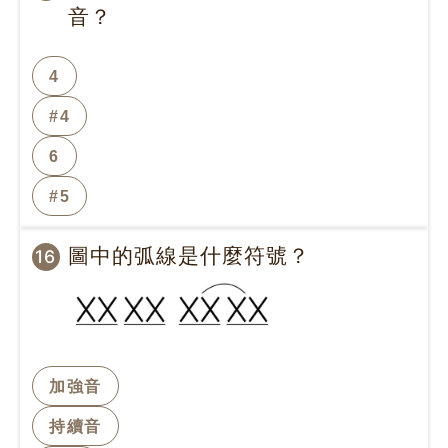
音？
4
#4
6
#5
圖中的弧線是什麼符號？
16
加強音
持續音