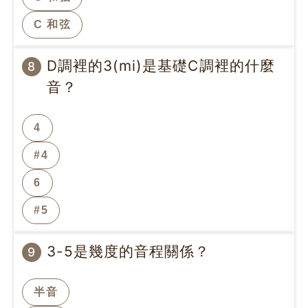
C 和弦
D調裡的3(mi)是基礎C調裡的什麼
8
音？
4
#4
6
#5
3-5是幾度的音程關係？
9
半音