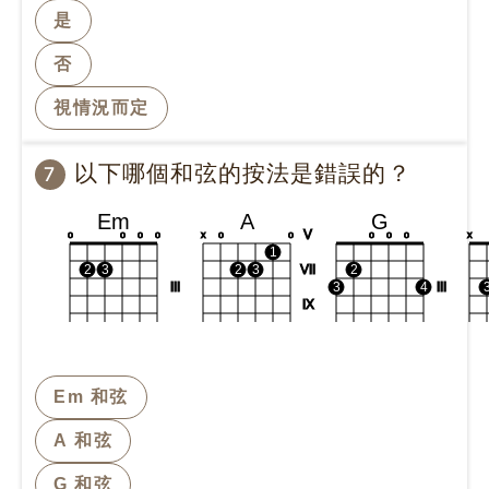
是
否
視情況而定
以下哪個和弦的按法是錯誤的？
7
Em
A
G
V
o
o
o
o
x
o
o
o
o
o
x
1
2
3
2
3
VII
2
III
3
4
III
IX
Em 和弦
A 和弦
G 和弦