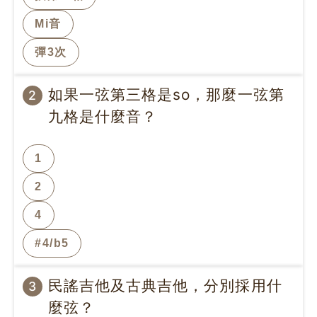
Mi音
彈3次
如果一弦第三格是so，那麼一弦第
2
九格是什麼音？
1
2
4
#4/b5
民謠吉他及古典吉他，分別採用什
3
麼弦？