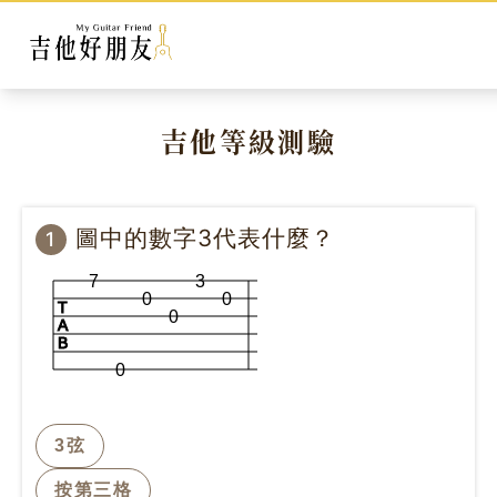
吉他等級測驗
圖中的數字3代表什麼？
1
7
3
0
0
T
0
A
B
0
3弦
按第三格