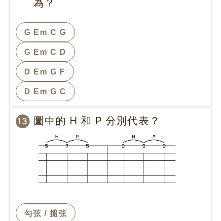
為？
G Em C G
G Em C D
D Em G F
D Em G C
圖中的 H 和 P 分別代表？
13
勾弦 / 搥弦