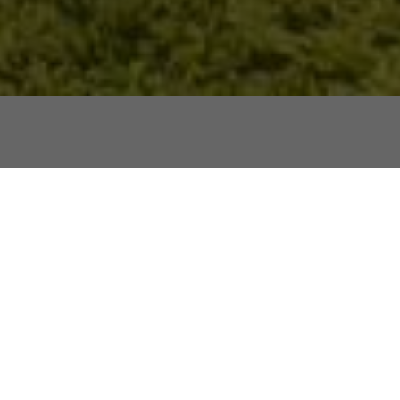
報名體驗課程優惠
吉他/爵士鼓 體驗課程
$300
一對一 / 30分鐘
/人
先體驗，覺得適合再報名 ｜ 當日報名正式課程可折抵體驗
費用
會提供吉他 ｜ 課程以中文進行，英語教師請透過 LINE 聯繫
地點
＊
台北店
台中店
課程
＊
吉他