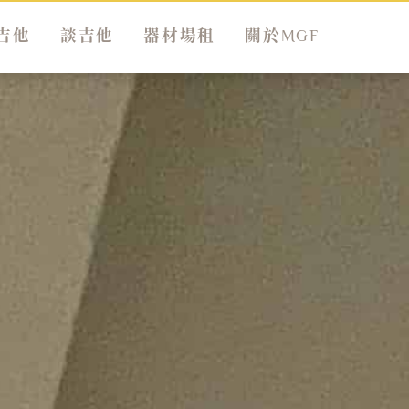
吉他
談吉他
器材場租
關於MGF