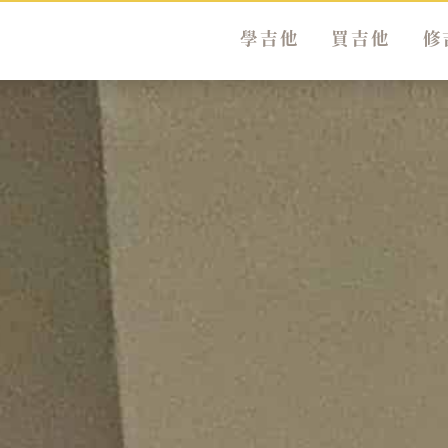
學吉他
買吉他
修