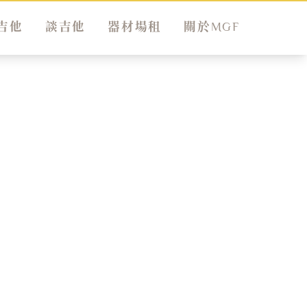
吉他
談吉他
器材場租
關於MGF