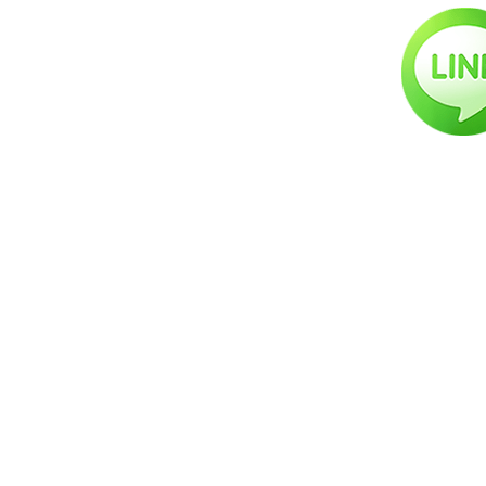
台北店：
台北市中正區羅斯福路三段140巷5號
臺北市私立好朋友吉他音樂短期補習班證
號第7428號
台中店：
台中市北區中華路二段120-3號B1
台中市私立雲端搖滾短期補習班第
1060067769號