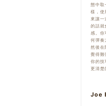
態中取
樣，使
來讓一
的話就
感。你
何彈奏
然後在
覺得難
你的技
更清楚
Joe 