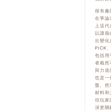
很有趣
在爭論
上這代
以讓藉
出變化
PICK
包括用
者截然
與力道
也是一
盤。然
材料和
但玩家
演更關