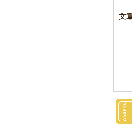
文
COUPON