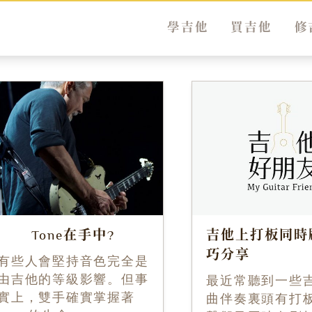
學吉他
買吉他
修
Tone在手中?
吉他上打板同時
巧分享
有些人會堅持音色完全是
由吉他的等級影響。但事
最近常聽到一些
實上，雙手確實掌握著
曲伴奏裏頭有打