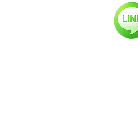
台北店：
台北市中正區羅斯福路三段140巷5號
臺北市私立好朋友吉他音樂短期補習班證
號第7428號
台中店：
台中市北區中華路二段120-3號B1
台中市私立雲端搖滾短期補習班第
1060067769號