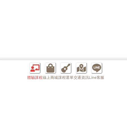
體驗課程
線上商城
課程選單
交通資訊
Line客服
課程快速選單
商品快速選單
課程總介紹
特價商品專區
教室環境
MGF專屬商品
課程器材一覽
木吉他