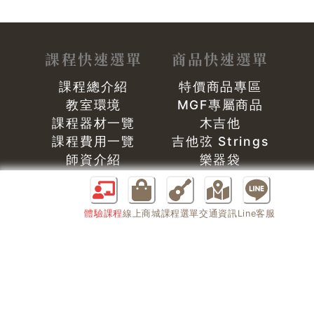
課程快速選單
商品快速選單
課程總介紹
特價商品專區
教室環境
MGF專屬商品
課程器材一覽
木吉他
課程費用一覽
吉他弦 Strings
師資介紹
樂器袋
師資影音DEMO
吉他背帶 Strap
學員成果
其他周邊配件
體驗課程
線上商城
課程選單
交通資訊
Line客服
彈吉他專欄
服務
吉他名言語錄
所有服務項目
購琴指南
環境介紹
品牌介紹
聯絡方式
最新消息
夥伴招募